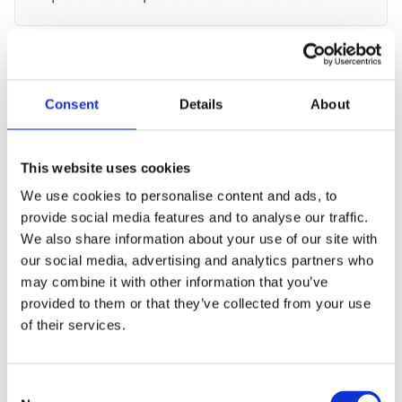
Estructura legal y protección
2
del inversor
Consent
Details
About
Las inversiones se canalizan a través de
vehículos legales diseñados para ofrecer
seguridad y transparencia, garantizando
This website uses cookies
una correcta alineación entre inversores y
promotores.
We use cookies to personalise content and ads, to
provide social media features and to analyse our traffic.
We also share information about your use of our site with
our social media, advertising and analytics partners who
Información clara y
may combine it with other information that you’ve
3
transparente
provided to them or that they’ve collected from your use
Tendrás acceso a todos los datos
of their services.
relevantes de cada proyecto: rentabilidad
estimada, plazos, riesgos y
documentación clave, para que puedas
Consent
tomar decisiones informadas en todo