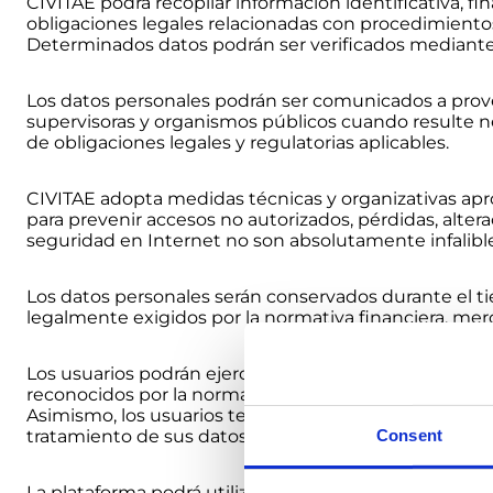
CIVITAE podrá recopilar información identificativa, f
obligaciones legales relacionadas con procedimientos
Determinados datos podrán ser verificados mediante 
Los datos personales podrán ser comunicados a prove
supervisoras y organismos públicos cuando resulte nec
de obligaciones legales y regulatorias aplicables.
CIVITAE adopta medidas técnicas y organizativas aprop
para prevenir accesos no autorizados, pérdidas, alter
seguridad en Internet no son absolutamente infalible
Los datos personales serán conservados durante el ti
legalmente exigidos por la normativa financiera, mer
Los usuarios podrán ejercer sus derechos de acceso, re
reconocidos por la normativa aplicable mediante comun
Asimismo, los usuarios tendrán derecho a presentar
Consent
tratamiento de sus datos personales infringe la norma
La plataforma podrá utilizar cookies, tecnologías de 