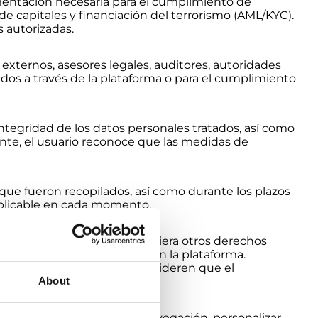
cumentación necesaria para el cumplimiento de
e capitales y financiación del terrorismo (AML/KYC).
 autorizadas.
xternos, asesores legales, auditores, autoridades
idos a través de la plataforma o para el cumplimiento
ntegridad de los datos personales tratados, así como
tante, el usuario reconoce que las medidas de
 que fueron recopilados, así como durante los plazos
 aplicable en cada momento.
ento, portabilidad y cualesquiera otros derechos
es de contacto habilitados en la plataforma.
de Datos (AEPD) cuando consideren que el
About
 mejorar la experiencia de navegación, personalizar