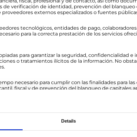
inanciera, fiscal, profesional y de contacto, así como do
 de verificación de identidad, prevención del blanqueo d
proveedores externos especializados o fuentes públicas
edores tecnológicos, entidades de pago, colaboradores e
esario para la correcta prestación de los servicios ofrec
iadas para garantizar la seguridad, confidencialidad e i
aciones o tratamientos ilícitos de la información. No obs
s.
empo necesario para cumplir con las finalidades para las
cantil, fiscal y de prevención del blanqueo de capitales
ctificación, supresión, oposición, limitación del tratami
icación escrita dirigida a CIVITAE a través de los canal
 reclamaciones ante la Agencia Española de Protección 
Details
tiva aplicable.
seguimiento y herramientas analíticas con la finalidad de