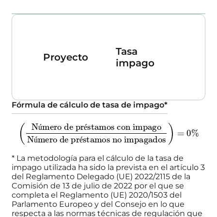
Tasa
Plazo
Proyecto
impago
amort
Fórmula de cálculo de tasa de impago
*
Número de préstamos con impago
(
Número de préstamos no impagados
)
=
0
%
ú
é
ú
é
ú
é
*
La metodología para el cálculo de la tasa de
ú
é
impago utilizada ha sido la prevista en el artículo 3
del Reglamento Delegado (UE) 2022/2115 de la
Comisión de 13 de julio de 2022 por el que se
completa el Reglamento (UE) 2020/1503 del
Parlamento Europeo y del Consejo en lo que
respecta a las normas técnicas de regulación que