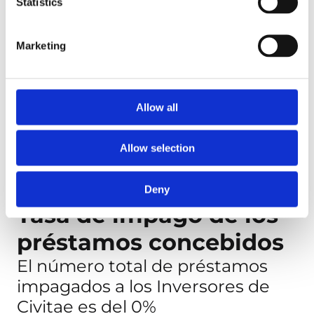
Statistics
TIR
Rentabilidad
Marketing
0,00 %
estimada
Rentabilidad
Allow all
conseguida
0,00 %
Basada en los
proyectos
Allow selection
devueltos
Deny
Tasa de impago de los
préstamos concebidos
El número total de préstamos
impagados a los Inversores de
Civitae es del 0%