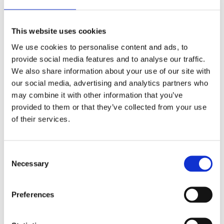
This website uses cookies
We use cookies to personalise content and ads, to
provide social media features and to analyse our traffic.
2025
We also share information about your use of our site with
our social media, advertising and analytics partners who
may combine it with other information that you’ve
Indicadores financieros
provided to them or that they’ve collected from your use
clave
of their services.
Información detallada sobre el
rendimiento y estado de los
Consent
Necessary
Selection
proyectos financiados.
Preferences
Re